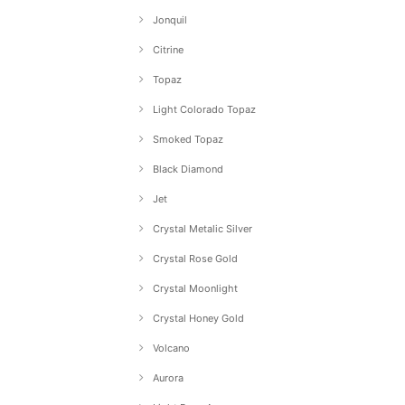
Jonquil
Citrine
Topaz
Light Colorado Topaz
Smoked Topaz
Black Diamond
Jet
Crystal Metalic Silver
Crystal Rose Gold
Crystal Moonlight
Crystal Honey Gold
Volcano
Aurora