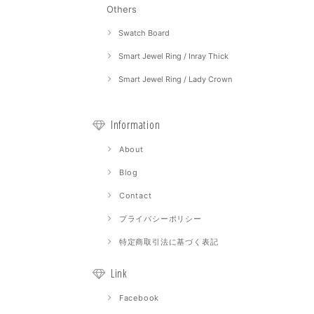
Others
Swatch Board
Smart Jewel Ring / Inray Thick
Smart Jewel Ring / Lady Crown
Information
About
Blog
Contact
プライバシーポリシー
特定商取引法に基づく表記
Link
Facebook