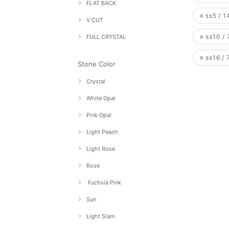
FLAT BACK
ss5 / 
V CUT
ss10 /
FULL CRYSTAL
ss16 /
Stone Color
Crystal
White Opal
Pink Opal
Light Peach
Light Rose
Rose
Fuchsia Pink
Sun
Light Siam