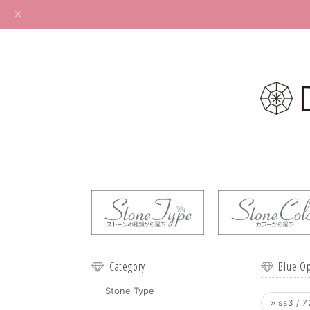
Category
Blue O
Stone Type
ss3 / 