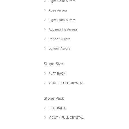
Light Rose Aurora
Rose Aurora
Light Siam Aurora
Aquamarine Aurora
Peridot Aurora
Jonquil Aurora
Stone Size
FLAT BACK
V CUT・FULL CRYSTAL
Stone Pack
FLAT BACK
V CUT・FULL CRYSTAL