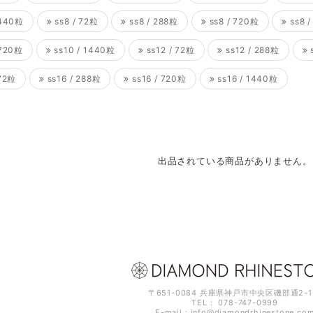
1440粒
ss8 / 72粒
ss8 / 288粒
ss8 / 720粒
ss8 
 720粒
ss10 / 1440粒
ss12 / 72粒
ss12 / 288粒
s
 72粒
ss16 / 288粒
ss16 / 720粒
ss16 / 1440粒
出品されている商品がありません。
〒651-0084 兵庫県神戸市中央区磯部通2-1
TEL： 078-747-0999
E-mail：
info@diamondrhinestone.co