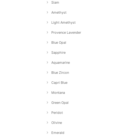
Siam
Amethyst
Light Amethyst
Provence Lavender
Blue Opal
Sapphire
Aquamarine
Blue Zircon
Capri Blue
Montana
Green Opal
Peridot
Olivine
Emerald